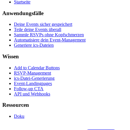
Startseite
Anwendungsfälle
Deine Events sicher gespeichert
Teile deine Events überall
Sammle RSVPs ohne Kopfschmerzen
Automatisiere dein Event-Management
Generiere ics-Dateien
Wissen
Add to Calendar Buttons
RSVP-Management
ics-Datei-Generierung
Event-Landingpages
Follow-up CTA
API und Webhooks
Ressourcen
Doku