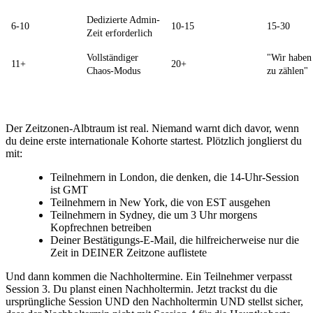
Dedizierte Admin-
6-10
10-15
15-30
Zeit erforderlich
Vollständiger
"Wir haben
11+
20+
Chaos-Modus
zu zählen"
Der Zeitzonen-Albtraum ist real. Niemand warnt dich davor, wenn
du deine erste internationale Kohorte startest. Plötzlich jonglierst du
mit:
Teilnehmern in London, die denken, die 14-Uhr-Session
ist GMT
Teilnehmern in New York, die von EST ausgehen
Teilnehmern in Sydney, die um 3 Uhr morgens
Kopfrechnen betreiben
Deiner Bestätigungs-E-Mail, die hilfreicherweise nur die
Zeit in DEINER Zeitzone auflistete
Und dann kommen die Nachholtermine. Ein Teilnehmer verpasst
Session 3. Du planst einen Nachholtermin. Jetzt trackst du die
ursprüngliche Session UND den Nachholtermin UND stellst sicher,