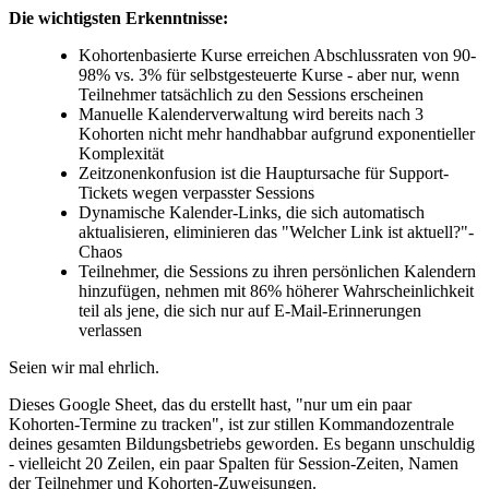
Die wichtigsten Erkenntnisse:
Kohortenbasierte Kurse erreichen Abschlussraten von 90-
98% vs. 3% für selbstgesteuerte Kurse - aber nur, wenn
Teilnehmer tatsächlich zu den Sessions erscheinen
Manuelle Kalenderverwaltung wird bereits nach 3
Kohorten nicht mehr handhabbar aufgrund exponentieller
Komplexität
Zeitzonenkonfusion ist die Hauptursache für Support-
Tickets wegen verpasster Sessions
Dynamische Kalender-Links, die sich automatisch
aktualisieren, eliminieren das "Welcher Link ist aktuell?"-
Chaos
Teilnehmer, die Sessions zu ihren persönlichen Kalendern
hinzufügen, nehmen mit 86% höherer Wahrscheinlichkeit
teil als jene, die sich nur auf E-Mail-Erinnerungen
verlassen
Seien wir mal ehrlich.
Dieses Google Sheet, das du erstellt hast, "nur um ein paar
Kohorten-Termine zu tracken", ist zur stillen Kommandozentrale
deines gesamten Bildungsbetriebs geworden. Es begann unschuldig
- vielleicht 20 Zeilen, ein paar Spalten für Session-Zeiten, Namen
der Teilnehmer und Kohorten-Zuweisungen.