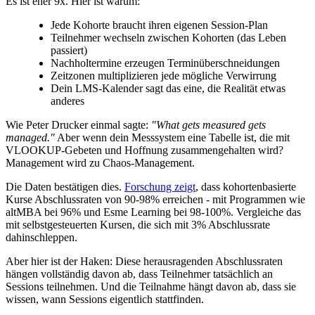
Es ist eher 9x. Hier ist warum:
Jede Kohorte braucht ihren eigenen Session-Plan
Teilnehmer wechseln zwischen Kohorten (das Leben
passiert)
Nachholtermine erzeugen Terminüberschneidungen
Zeitzonen multiplizieren jede mögliche Verwirrung
Dein LMS-Kalender sagt das eine, die Realität etwas
anderes
Wie Peter Drucker einmal sagte:
"What gets measured gets
managed."
Aber wenn dein Messsystem eine Tabelle ist, die mit
VLOOKUP-Gebeten und Hoffnung zusammengehalten wird?
Management wird zu Chaos-Management.
Die Daten bestätigen dies.
Forschung zeigt
, dass kohortenbasierte
Kurse Abschlussraten von 90-98% erreichen - mit Programmen wie
altMBA bei 96% und Esme Learning bei 98-100%. Vergleiche das
mit selbstgesteuerten Kursen, die sich mit 3% Abschlussrate
dahinschleppen.
Aber hier ist der Haken: Diese herausragenden Abschlussraten
hängen vollständig davon ab, dass Teilnehmer tatsächlich an
Sessions teilnehmen. Und die Teilnahme hängt davon ab, dass sie
wissen, wann Sessions eigentlich stattfinden.