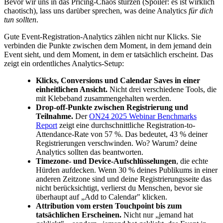
Bevor wir uns in das Pricing-Chaos stürzen (Spoiler: es ist wirklich
chaotisch), lass uns darüber sprechen, was deine Analytics
für dich
tun sollten
.
Gute Event-Registration-Analytics zählen nicht nur Klicks. Sie
verbinden die Punkte zwischen dem Moment, in dem jemand dein
Event sieht, und dem Moment, in dem er tatsächlich erscheint. Das
zeigt ein ordentliches Analytics-Setup:
Klicks, Conversions und Calendar Saves in einer
einheitlichen Ansicht.
Nicht drei verschiedene Tools, die
mit Klebeband zusammengehalten werden.
Drop-off-Punkte zwischen Registrierung und
Teilnahme.
Der
ON24 2025 Webinar Benchmarks
Report
zeigt eine durchschnittliche Registration-to-
Attendance-Rate von 57 %. Das bedeutet, 43 % deiner
Registrierungen verschwinden. Wo? Warum? deine
Analytics sollten das beantworten.
Timezone- und Device-Aufschlüsselungen
, die echte
Hürden aufdecken. Wenn 30 % deines Publikums in einer
anderen Zeitzone sind und deine Registrierungsseite das
nicht berücksichtigt, verlierst du Menschen, bevor sie
überhaupt auf „Add to Calendar" klicken.
Attribution vom ersten Touchpoint bis zum
tatsächlichen Erscheinen.
Nicht nur „jemand hat