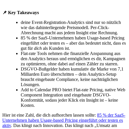
📌 Key Takeaways
deine Event-Registration-Analytics sind nur so nützlich
wie das dahinterliegende Preismodell. Per-Click-
Abrechnung macht aus jedem Insight eine Rechnung.
85 % der SaaS-Unternehmen haben Usage-based Pricing
eingeführt oder testen es – aber das bedeutet nicht, dass es
gut für
dich
als Kunden ist.
Flat-rate Tools nehmen die finanzielle Anspannung aus
den Analytics heraus und ermöglichen es dir, Kampagnen
zu optimieren, ohne dabei auf einen Zähler zu starren.
DSGVO-Bußgelder haben kumulativ die Marke von 7,1
Milliarden Euro überschritten – dein Analytics-Setup
braucht eingebaute Compliance, keine nachträglichen
Lösungen.
Add to Calendar PRO bietet Flat-rate Pricing, native Web
Component Integration und eingebaute DSGVO-
Konformität, sodass jeder Klick ein Insight ist – keine
Kosten.
Hier ist eine Zahl, die dich aufhorchen lassen sollte:
85 % der SaaS-
Unternehmen haben Usage-based Pricing eingeführt oder testen es
aktiv
. Das klingt nach Innovation. Das klingt nach „Umsatz am