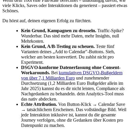
Wenn dein Tool eine Flat-Rate berechnet – unabhängig davon, wie
viele Klicks, Saves oder Interaktionen du generierst – passiert etwas
Schönes.
Du hörst auf, deinen eigenen Erfolg zu fürchten.
Kein Grund, Kampagnen zu drosseln.
Traffic-Spike?
Wunderbar. Das sind mehr Daten, mehr Insights, null
Mehrkosten.
Kein Grund, A/B-Testing zu scheuen.
Teste fünf
Varianten deines „Add to Calendar"-Buttons. Sieh,
welcher am besten konvertiert. Du zahlst nicht pro
Experiment.
DSGVO-konforme Datenerfassung ohne Consent-
Workarounds.
Bei
kumulativen DSGVO-Bußgeldern
von über 7,1 Milliarden Euro
und zunehmender
Durchsetzung (1,2 Milliarden Euro Bußgelder allein im
Jahr 2025) kannst du es dir nicht leisten, Compliance als
Nachgedanken zu behandeln. dein Analytics-Tool muss
das nativ abdecken.
Echte Attribution.
Von Button-Klick → Calendar Save
→ tatsächlichem Erscheinen. Das vollständige Bild. Weil
jede Interaktion inklusive ist, kannst du die gesamte
Journey verfolgen, ohne dir Gedanken über Kosten pro
Datenpunkt zu machen.