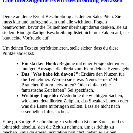
Eine überzeugende Event-Beschreibung verfassen
Denke an deine Event-Beschreibung als deinen Sales Pitch. Sie
muss klar und aufregend sein und alle wichtigen Fragen
beantworten, bevor die Teilnehmer überhaupt daran denken, sie zu
stellen. Eine großartige Beschreibung listet nicht nur Fakten auf; sie
baut echte Vorfreude auf.
Um deinen Text zu perfektionieren, stelle sicher, dass du diese
Punkte abdeckst:
Ein starker Hook:
Beginne mit einer Frage oder einer
mutigen Aussage, die direkt zum Kern deines Events geht.
Das "Was habe ich davon?":
Erkläre den Nutzen für
die Teilnehmer. Werden sie etwas Neues lernen? Mit
Branchenführern networken? Oder einfach eine
fantastische Zeit haben? Sei spezifisch.
Wichtige Logistik:
Wiederhole die wichtigen Sachen,
wie einen detaillierten Zeitplan, das Speaker-Lineup oder
was die Leute mitbringen sollten. Lass sie nicht nach
essentiellen Infos suchen.
Eine großartige Beschreibung zu schreiben ist eine Kunst, und es
lohnt sich absolut, sich die Zeit zu nehmen, um es richtig zu
machen. Falls du etwas Inspiration brauchst, haben wir einen