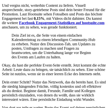
Und vergiss nicht, weiterhin Content zu liefern. Visuell
ansprechende, story-getriebene Posts sind dein bester Freund für die
Promotion. Laut Hootsuite sehen Fotoalben und Posts das höchste
Engagement bei fast
0,15%
, mit Videos dicht dahinter. Du kannst
dir weitere
Facebook Engagement-Statistiken auf hootsuite.com
anschauen, um zu sehen, was gerade funktioniert.
Dein Ziel ist es, die Seite von einem einfachen
Kalendereintrag zu einem lebendigen Community-Hub
zu erheben. Nutze den Discussion-Tab, um Updates zu
posten, Umfragen zu machen und Fragen zu
beantworten, um die Unterhaltung lange vor Beginn
des Events am Laufen zu halten.
Okay, du hast die perfekte Event-Seite erstellt. Jetzt kommt die echte
Arbeit: Leute dazu zu bringen, sie tatsächlich zu sehen. Eine schöne
Seite ist nutzlos, wenn sie in einer leeren Ecke des Internets steht.
Dein erster Schritt? Nutze das Netzwerk, das du bereits hast. Es sind
die niedrig hängenden Früchte, völlig kostenlos und oft effektiver
als du denkst. Beginne damit, Freunde, Familie und Kollegen
persönlich einzuladen, von denen du weißt, dass sie wirklich
interessiert wären. Eine persönliche Einladung wirkt Wunder.
Von dort aus teile es weiter. Poste das Event auf deiner persönlichen