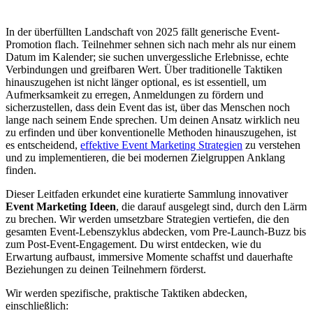
In der überfüllten Landschaft von 2025 fällt generische Event-
Promotion flach. Teilnehmer sehnen sich nach mehr als nur einem
Datum im Kalender; sie suchen unvergessliche Erlebnisse, echte
Verbindungen und greifbaren Wert. Über traditionelle Taktiken
hinauszugehen ist nicht länger optional, es ist essentiell, um
Aufmerksamkeit zu erregen, Anmeldungen zu fördern und
sicherzustellen, dass dein Event das ist, über das Menschen noch
lange nach seinem Ende sprechen. Um deinen Ansatz wirklich neu
zu erfinden und über konventionelle Methoden hinauszugehen, ist
es entscheidend,
effektive Event Marketing Strategien
zu verstehen
und zu implementieren, die bei modernen Zielgruppen Anklang
finden.
Dieser Leitfaden erkundet eine kuratierte Sammlung innovativer
Event Marketing Ideen
, die darauf ausgelegt sind, durch den Lärm
zu brechen. Wir werden umsetzbare Strategien vertiefen, die den
gesamten Event-Lebenszyklus abdecken, vom Pre-Launch-Buzz bis
zum Post-Event-Engagement. Du wirst entdecken, wie du
Erwartung aufbaust, immersive Momente schaffst und dauerhafte
Beziehungen zu deinen Teilnehmern förderst.
Wir werden spezifische, praktische Taktiken abdecken,
einschließlich: