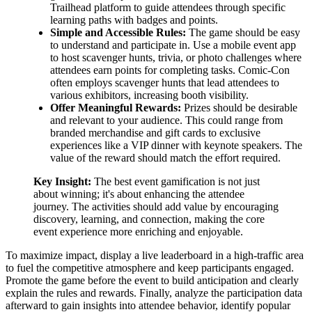
Trailhead platform to guide attendees through specific
learning paths with badges and points.
Simple and Accessible Rules:
The game should be easy
to understand and participate in. Use a mobile event app
to host scavenger hunts, trivia, or photo challenges where
attendees earn points for completing tasks. Comic-Con
often employs scavenger hunts that lead attendees to
various exhibitors, increasing booth visibility.
Offer Meaningful Rewards:
Prizes should be desirable
and relevant to your audience. This could range from
branded merchandise and gift cards to exclusive
experiences like a VIP dinner with keynote speakers. The
value of the reward should match the effort required.
Key Insight:
The best event gamification is not just
about winning; it's about enhancing the attendee
journey. The activities should add value by encouraging
discovery, learning, and connection, making the core
event experience more enriching and enjoyable.
To maximize impact, display a live leaderboard in a high-traffic area
to fuel the competitive atmosphere and keep participants engaged.
Promote the game before the event to build anticipation and clearly
explain the rules and rewards. Finally, analyze the participation data
afterward to gain insights into attendee behavior, identify popular