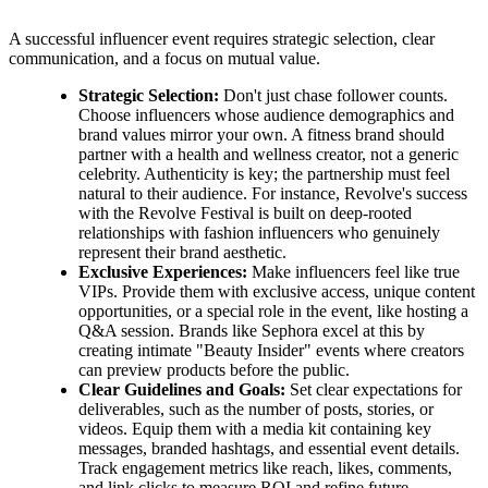
A successful influencer event requires strategic selection, clear
communication, and a focus on mutual value.
Strategic Selection:
Don't just chase follower counts.
Choose influencers whose audience demographics and
brand values mirror your own. A fitness brand should
partner with a health and wellness creator, not a generic
celebrity. Authenticity is key; the partnership must feel
natural to their audience. For instance, Revolve's success
with the Revolve Festival is built on deep-rooted
relationships with fashion influencers who genuinely
represent their brand aesthetic.
Exclusive Experiences:
Make influencers feel like true
VIPs. Provide them with exclusive access, unique content
opportunities, or a special role in the event, like hosting a
Q&A session. Brands like Sephora excel at this by
creating intimate "Beauty Insider" events where creators
can preview products before the public.
Clear Guidelines and Goals:
Set clear expectations for
deliverables, such as the number of posts, stories, or
videos. Equip them with a media kit containing key
messages, branded hashtags, and essential event details.
Track engagement metrics like reach, likes, comments,
and link clicks to measure ROI and refine future