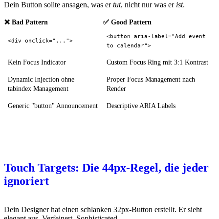
Dein Button sollte ansagen, was er
tut
, nicht nur was er
ist
.
❌ Bad Pattern
✅ Good Pattern
<button aria-label="Add event
<div onclick="...">
to calendar">
Kein Focus Indicator
Custom Focus Ring mit 3:1 Kontrast
Dynamic Injection ohne
Proper Focus Management nach
tabindex Management
Render
Generic "button" Announcement
Descriptive ARIA Labels
Touch Targets: Die 44px-Regel, die jeder
ignoriert
Dein Designer hat einen schlanken 32px-Button erstellt. Er sieht
elegant aus. Verfeinert. Sophisticated.