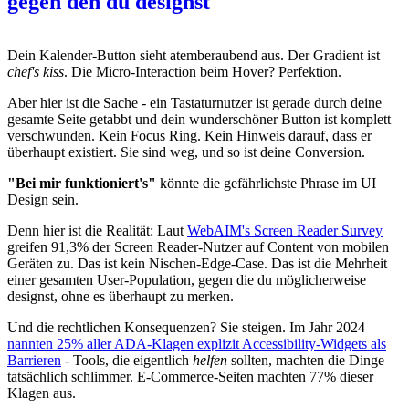
gegen den du designst
Dein Kalender-Button sieht atemberaubend aus. Der Gradient ist
chef's kiss
. Die Micro-Interaction beim Hover? Perfektion.
Aber hier ist die Sache - ein Tastaturnutzer ist gerade durch deine
gesamte Seite getabbt und dein wunderschöner Button ist komplett
verschwunden. Kein Focus Ring. Kein Hinweis darauf, dass er
überhaupt existiert. Sie sind weg, und so ist deine Conversion.
"Bei mir funktioniert's"
könnte die gefährlichste Phrase im UI
Design sein.
Denn hier ist die Realität: Laut
WebAIM's Screen Reader Survey
greifen 91,3% der Screen Reader-Nutzer auf Content von mobilen
Geräten zu. Das ist kein Nischen-Edge-Case. Das ist die Mehrheit
einer gesamten User-Population, gegen die du möglicherweise
designst, ohne es überhaupt zu merken.
Und die rechtlichen Konsequenzen? Sie steigen. Im Jahr 2024
nannten 25% aller ADA-Klagen explizit Accessibility-Widgets als
Barrieren
- Tools, die eigentlich
helfen
sollten, machten die Dinge
tatsächlich schlimmer. E-Commerce-Seiten machten 77% dieser
Klagen aus.