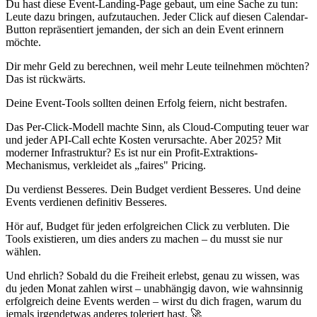
Du hast diese Event-Landing-Page gebaut, um eine Sache zu tun:
Leute dazu bringen, aufzutauchen. Jeder Click auf diesen Calendar-
Button repräsentiert jemanden, der sich an dein Event erinnern
möchte.
Dir mehr Geld zu berechnen, weil mehr Leute teilnehmen möchten?
Das ist rückwärts.
Deine Event-Tools sollten deinen Erfolg feiern, nicht bestrafen.
Das Per-Click-Modell machte Sinn, als Cloud-Computing teuer war
und jeder API-Call echte Kosten verursachte. Aber 2025? Mit
moderner Infrastruktur? Es ist nur ein Profit-Extraktions-
Mechanismus, verkleidet als „faires" Pricing.
Du verdienst Besseres. Dein Budget verdient Besseres. Und deine
Events verdienen definitiv Besseres.
Hör auf, Budget für jeden erfolgreichen Click zu verbluten. Die
Tools existieren, um dies anders zu machen – du musst sie nur
wählen.
Und ehrlich? Sobald du die Freiheit erlebst, genau zu wissen, was
du jeden Monat zahlen wirst – unabhängig davon, wie wahnsinnig
erfolgreich deine Events werden – wirst du dich fragen, warum du
jemals irgendetwas anderes toleriert hast. 🚀