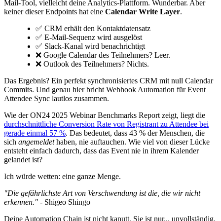
Mail-Tool, vielleicht deine Analytics-Plattform. Wunderbar. Aber
keiner dieser Endpoints hat eine
Calendar Write Layer
.
✅ CRM erhält den Kontaktdatensatz
✅ E-Mail-Sequenz wird ausgelöst
✅ Slack-Kanal wird benachrichtigt
❌ Google Calendar des Teilnehmers? Leer.
❌ Outlook des Teilnehmers? Nichts.
Das Ergebnis? Ein perfekt synchronisiertes CRM mit null Calendar
Commits. Und genau hier bricht Webhook Automation für Event
Attendee Sync lautlos zusammen.
Wie der ON24 2025 Webinar Benchmarks Report zeigt, liegt die
durchschnittliche Conversion Rate von Registrant zu Attendee bei
gerade einmal 57 %
. Das bedeutet, dass 43 % der Menschen, die
sich
angemeldet
haben, nie auftauchen. Wie viel von dieser Lücke
entsteht einfach dadurch, dass das Event nie in ihrem Kalender
gelandet ist?
Ich würde wetten: eine ganze Menge.
"Die gefährlichste Art von Verschwendung ist die, die wir nicht
erkennen."
- Shigeo Shingo
Deine Automation Chain ist nicht kaputt. Sie ist nur... unvollständig.