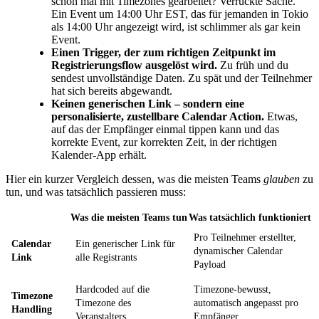
schon mal mit Timezones gearbeitet? Verrückte Sache.
Ein Event um 14:00 Uhr EST, das für jemanden in Tokio
als 14:00 Uhr angezeigt wird, ist schlimmer als gar kein
Event.
Einen Trigger, der zum richtigen Zeitpunkt im
Registrierungsflow ausgelöst wird.
Zu früh und du
sendest unvollständige Daten. Zu spät und der Teilnehmer
hat sich bereits abgewandt.
Keinen generischen Link – sondern eine
personalisierte, zustellbare Calendar Action.
Etwas,
auf das der Empfänger einmal tippen kann und das
korrekte Event, zur korrekten Zeit, in der richtigen
Kalender-App erhält.
Hier ein kurzer Vergleich dessen, was die meisten Teams
glauben
zu
tun, und was tatsächlich passieren muss:
Was die meisten Teams tun
Was tatsächlich funktioniert
Pro Teilnehmer erstellter,
Calendar
Ein generischer Link für
dynamischer Calendar
Link
alle Registrants
Payload
Hardcoded auf die
Timezone-bewusst,
Timezone
Timezone des
automatisch angepasst pro
Handling
Veranstalters
Empfänger