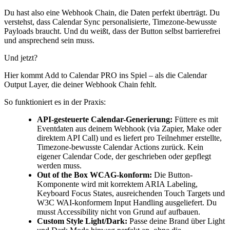
Du hast also eine Webhook Chain, die Daten perfekt überträgt. Du
verstehst, dass Calendar Sync personalisierte, Timezone-bewusste
Payloads braucht. Und du weißt, dass der Button selbst barrierefrei
und ansprechend sein muss.
Und jetzt?
Hier kommt Add to Calendar PRO ins Spiel – als die Calendar
Output Layer, die deiner Webhook Chain fehlt.
So funktioniert es in der Praxis:
API-gesteuerte Calendar-Generierung:
Füttere es mit
Eventdaten aus deinem Webhook (via Zapier, Make oder
direktem API Call) und es liefert pro Teilnehmer erstellte,
Timezone-bewusste Calendar Actions zurück. Kein
eigener Calendar Code, der geschrieben oder gepflegt
werden muss.
Out of the Box WCAG-konform:
Die Button-
Komponente wird mit korrektem ARIA Labeling,
Keyboard Focus States, ausreichenden Touch Targets und
W3C WAI-konformem Input Handling ausgeliefert. Du
musst Accessibility nicht von Grund auf aufbauen.
Custom Style Light/Dark:
Passe deine Brand über Light