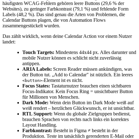
häufigsten WCAG-Fehlern gehören leere Buttons (29,6 % der
Websites), zu geringer Farbkontrast (79,1 %) und fehlende Form
Labels (48,2 %). Das sind genau die Arten von Problemen, die
Calendar Buttons plagen, die von Automation Flows
zusammengestückelt wurden.
Das zählt wirklich, wenn deine Calendar Action vor einem Nutzer
landet:
Touch Targets:
Mindestens 44x44 px. Alles darunter und
mobile Nutzer können es schlicht nicht zuverlässig
antippen.
ARIA Labels:
Screen Reader müssen ankündigen, was
der Button tut. „Add to Calendar" ist nützlich. Ein leeres
-Element ist es nicht.
<button>
Focus States:
Tastaturnutzer brauchen einen sichtbaren
Focus-Indikator. Kein Focus Ring = unsichtbarer Button
für Millionen von Menschen.
Dark Mode:
Wenn dein Button im Dark Mode weiß auf
weiß rendert – herzlichen Glückwunsch, er ist unsichtbar.
RTL Support:
Wenn du globale Zielgruppen bedienst,
brauchen Sprachen von rechts nach links ein korrektes
Layout Handling.
Farbkontrast:
Besteht in Figma ≠ besteht in der
Produktion. Teste im tatsächlich gerenderten E-Mail oder