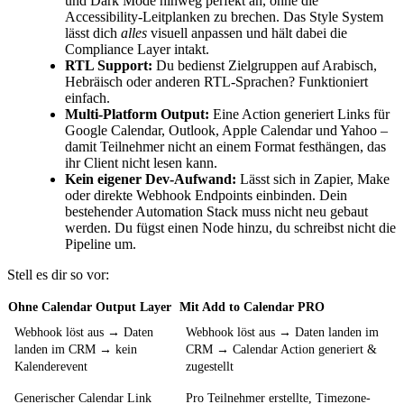
und Dark Mode hinweg perfekt an, ohne die
Accessibility-Leitplanken zu brechen. Das Style System
lässt dich
alles
visuell anpassen und hält dabei die
Compliance Layer intakt.
RTL Support:
Du bedienst Zielgruppen auf Arabisch,
Hebräisch oder anderen RTL-Sprachen? Funktioniert
einfach.
Multi-Platform Output:
Eine Action generiert Links für
Google Calendar, Outlook, Apple Calendar und Yahoo –
damit Teilnehmer nicht an einem Format festhängen, das
ihr Client nicht lesen kann.
Kein eigener Dev-Aufwand:
Lässt sich in Zapier, Make
oder direkte Webhook Endpoints einbinden. Dein
bestehender Automation Stack muss nicht neu gebaut
werden. Du fügst einen Node hinzu, du schreibst nicht die
Pipeline um.
Stell es dir so vor:
Ohne Calendar Output Layer
Mit Add to Calendar PRO
Webhook löst aus → Daten
Webhook löst aus → Daten landen im
landen im CRM → kein
CRM → Calendar Action generiert &
Kalenderevent
zugestellt
Generischer Calendar Link
Pro Teilnehmer erstellte, Timezone-