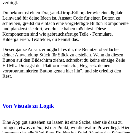
verbirgt.
Du bekommst einen Drag-and-Drop-Editor, der wie eine digitale
Leinwand für deine Ideen ist. Anstatt Code für einen Button zu
schreiben, greifst du einfach eine vorgefertigte Button-Komponente
und platzierst sie dort, wo du sie haben möchtest. Diese
Komponenten sind wie gebrauchsfertige Teile - Formulare,
Bildergalerien, Textfelder, du kennst das.
Dieser ganze Ansatz ermöglicht es dir, die Benutzeroberfläche
deiner Anwendung Stück für Stück zu erstellen. Wenn du diesen
Button auf den Bildschirm ziehst, schreibst du keine einzige Zeile
HTML. Du sagst der Plattform einfach: „Hey, setz deinen
vorprogrammierten Button genau hier hin", und sie erledigt den
Rest.
Von Visuals zu Logik
Eine App gut aussehen zu lassen ist eine Sache, aber sie dazu zu
bringen, etwas zu
tun
, ist der Punkt, wo die wahre Power liegt. Hier
kommen visuelle Workflow-Builder ins Spiel. Vergiss das Schreiben