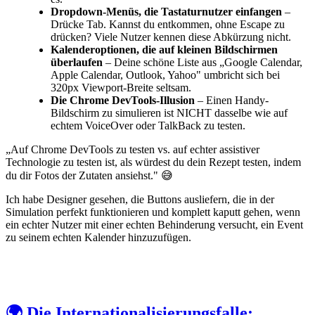
Dropdown-Menüs, die Tastaturnutzer einfangen
–
Drücke Tab. Kannst du entkommen, ohne Escape zu
drücken? Viele Nutzer kennen diese Abkürzung nicht.
Kalenderoptionen, die auf kleinen Bildschirmen
überlaufen
– Deine schöne Liste aus „Google Calendar,
Apple Calendar, Outlook, Yahoo" umbricht sich bei
320px Viewport-Breite seltsam.
Die Chrome DevTools-Illusion
– Einen Handy-
Bildschirm zu simulieren ist NICHT dasselbe wie auf
echtem VoiceOver oder TalkBack zu testen.
„Auf Chrome DevTools zu testen vs. auf echter assistiver
Technologie zu testen ist, als würdest du dein Rezept testen, indem
du dir Fotos der Zutaten ansiehst." 😅
Ich habe Designer gesehen, die Buttons ausliefern, die in der
Simulation perfekt funktionieren und komplett kaputt gehen, wenn
ein echter Nutzer mit einer echten Behinderung versucht, ein Event
zu seinem echten Kalender hinzuzufügen.
🌍 Die Internationalisierungsfalle: