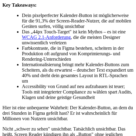
Key Takeaways:
Dein pixelperfecter Kalender-Button ist möglicherweise
für die 91,3% der Screen-Reader-Nutzer, die auf mobilen
Geräten surfen, völlig unsichtbar
Das „44px Touch-Target" ist kein Mythos – es ist eine
WCAG 2.1-Anforderung
, die die meisten Designer
unwissentlich verletzen
Farbkontraste, die in Figma bestehen, scheitern in der
Produktion oft aufgrund von Komprimierungs- und
Rendering-Unterschieden
Internationalisierung bringt mehr Kalender-Buttons zum
Scheitern, als du erwartest – deutscher Text expandiert um
40% und dreht dein gesamtes Layout in RTL-Sprachen
um
Accessibility von Grund auf neu aufzubauen ist teuer;
Tools mit integrierter Compliance zu wählen spart Audits,
Klagen und deine geistige Gesundheit
Hier ist eine unbequeme Wahrheit: Der Kalender-Button, an dem du
drei Stunden in Figma gefeilt hast? Er ist wahrscheinlich für
Millionen von Nutzern unsichtbar.
Nicht „schwer zu sehen" unsichtbar. Tatsächlich unsichtbar. Das
heißt, Screen Reader kündigen ihn als „Button" ohne jeglichen