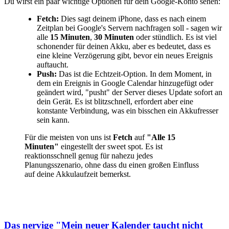
Du wirst ein paar wichtige Optionen für dein Google-Konto sehen:
Fetch:
Dies sagt deinem iPhone, dass es nach einem
Zeitplan bei Google's Servern nachfragen soll - sagen wir
alle
15 Minuten
,
30 Minuten
oder stündlich. Es ist viel
schonender für deinen Akku, aber es bedeutet, dass es
eine kleine Verzögerung gibt, bevor ein neues Ereignis
auftaucht.
Push:
Das ist die Echtzeit-Option. In dem Moment, in
dem ein Ereignis in Google Calendar hinzugefügt oder
geändert wird, "pusht" der Server dieses Update sofort an
dein Gerät. Es ist blitzschnell, erfordert aber eine
konstante Verbindung, was ein bisschen ein Akkufresser
sein kann.
Für die meisten von uns ist
Fetch
auf
"Alle 15
Minuten"
eingestellt der sweet spot. Es ist
reaktionsschnell genug für nahezu jedes
Planungsszenario, ohne dass du einen großen Einfluss
auf deine Akkulaufzeit bemerkst.
Das nervige "Mein neuer Kalender taucht nicht