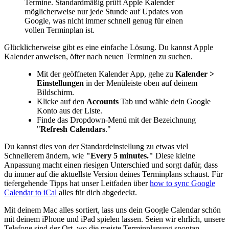
Termine. Standardmäßig prüft Apple Kalender
möglicherweise nur jede Stunde auf Updates von
Google, was nicht immer schnell genug für einen
vollen Terminplan ist.
Glücklicherweise gibt es eine einfache Lösung. Du kannst Apple
Kalender anweisen, öfter nach neuen Terminen zu suchen.
Mit der geöffneten Kalender App, gehe zu
Kalender >
Einstellungen
in der Menüleiste oben auf deinem
Bildschirm.
Klicke auf den
Accounts
Tab und wähle dein Google
Konto aus der Liste.
Finde das Dropdown-Menü mit der Bezeichnung
"
Refresh Calendars
."
Du kannst dies von der Standardeinstellung zu etwas viel
Schnellerem ändern, wie
"Every 5 minutes."
Diese kleine
Anpassung macht einen riesigen Unterschied und sorgt dafür, dass
du immer auf die aktuellste Version deines Terminplans schaust. Für
tiefergehende Tipps hat unser Leitfaden über
how to sync Google
Calendar to iCal
alles für dich abgedeckt.
Mit deinem Mac alles sortiert, lass uns dein Google Calendar schön
mit deinem iPhone und iPad spielen lassen. Seien wir ehrlich, unsere
Telefone sind der Ort, wo die meiste Terminplanung spontan