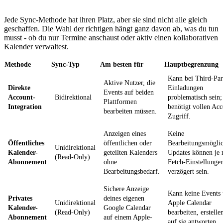
Jede Sync-Methode hat ihren Platz, aber sie sind nicht alle gleich
geschaffen. Die Wahl der richtigen hängt ganz davon ab, was du tun
musst - ob du nur Termine anschaust oder aktiv einen kollaborativen
Kalender verwaltest.
Methode
Sync-Typ
Am besten für
Hauptbegrenzung
Kann bei Third-Par
Aktive Nutzer, die
Direkte
Einladungen
Events auf beiden
Account-
Bidirektional
problematisch sein;
Plattformen
Integration
benötigt vollen Acc
bearbeiten müssen.
Zugriff.
Anzeigen eines
Keine
Öffentliches
öffentlichen oder
Bearbeitungsmöglic
Unidirektional
Kalender-
geteilten Kalenders
Updates können je 
(Read-Only)
Abonnement
ohne
Fetch-Einstellunge
Bearbeitungsbedarf.
verzögert sein.
Sichere Anzeige
Kann keine Events 
Privates
deines eigenen
Unidirektional
Apple Calendar
Kalender-
Google Calendar
(Read-Only)
bearbeiten, erstelle
Abonnement
auf einem Apple-
auf sie antworten.