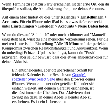
Wenn Termine zu spät zur Party erscheinen, ist der erste Ort, den du
überprüfen solltest, die Aktualisierungsfrequenz deines Accounts.
Auf einem Mac findest du dies unter
Kalender > Einstellungen >
Accounts
. Für ein iPhone oder iPad ist es etwas tiefer versteckt
unter
Einstellungen > Kalender > Accounts > Neue Daten laden
.
Wenn du dies auf "Stündlich" oder noch schlimmer auf "Manuell"
eingestellt hast, wirst du eine merkliche Verzögerung sehen. Für die
meisten Leute ist die Einstellung
"Alle 15 Minuten"
der perfekte
Kompromiss zwischen Reaktionsfähigkeit und Akkulaufzeit. Wenn
du unbedingt Echtzeit-Updates benötigst, kannst du "Push"
aktivieren, aber sei dir bewusst, dass dies etwas anspruchsvoller für
deinen Akku ist.
Ein entscheidender, aber oft übersehener Schritt für
fehlende Kalender ist der Besuch von
Google's
spezieller Sync Select Seite
über den Browser deines
iPhones. Wenn ein neuer oder geteilter Kalender sich
einfach weigert, auf deinem Gerät zu erscheinen, ist
dies fast immer der Übeltäter. Das Aktivieren dort
zwingt ihn dazu, in deiner Apple Kalender App zu
erscheinen. Es ist ein Lebensretter.